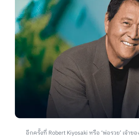
อีกครั้งที่ Robert Kiyosaki หรือ ‘พ่อรวย’ เจ้