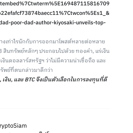
eetembed%7Ctwterm%5E169487115816709
22efafcf73874baecc11%7Ctwcon%5Es1_&
d-poor-dad-author-kiyosaki-unveils-top-
กต่างเท่าไรนักกับการออกมาโพสต์หลายต่อหลาย
3 สินทรัพย์หลักๆ ประกอบไปด้วย ทองคำ, แร่เงิน
งินดอลลาร์สหรัฐฯ ว่าไม่มีความน่าเชื่อถือ และ
พย์ที่ตนกล่าวมาดีกว่า
เงิน, และ BTC จึงเป็นตัวเลือกในการลงทุนที่ดี
ryptoSiam