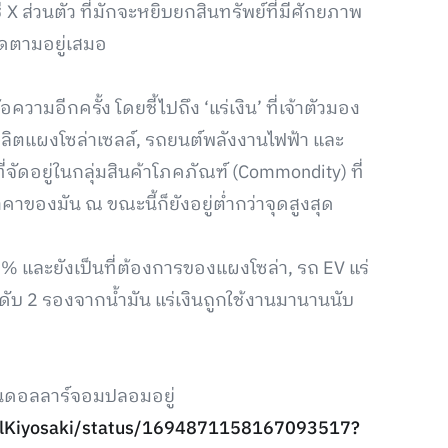
X ส่วนตัว ที่มักจะหยิบยกสินทรัพย์ที่มีศักยภาพ
ิดตามอยู่เสมอ
ความอีกครั้ง โดยชี้ไปถึง ‘แร่เงิน’ ที่เจ้าตัวมอง
ลิตแผงโซล่าเซลล์, รถยนต์พลังงานไฟฟ้า และ
ี่จัดอยู่ในกลุ่มสินค้าโภคภัณฑ์ (Commondity) ที่
าของมัน ณ ขณะนี้ก็ยังอยู่ต่ำกว่าจุดสูงสุด
 50% และยังเป็นที่ต้องการของแผงโซล่า, รถ EV แร่
นดับ 2 รองจากน้ำมัน แร่เงินถูกใช้งานมานานนับ
เงินดอลลาร์จอมปลอมอยู่
ealKiyosaki/status/1694871158167093517?