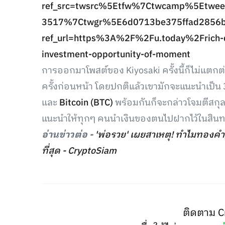
ref_src=twsrc%5Etfw%7Ctwcamp%5Etw
3517%7Ctwgr%5E6d0713be375ffad2856b
ref_url=https%3A%2F%2Fu.today%2Frich-da
investment-opportunity-of-moment
การออกมาโพสต์ของ Kiyosaki ครั้งนี้ก็ไม่แต
ครั้งก่อนหน้า โดยปกติแล้วเขามักจะแนะนำเป็น 
และ
Bitcoin (BTC)
พร้อมกันก็จะกล่าวโจมตีสกุลเ
แนะนำให้ทุกๆ คนนำเงินของตนไปฝากไว้ในสินทรั
อ่านข่าวต่อ -
'พ่อรวย' เผยสาเหตุ! ทำไมทองคำ, 
ที่สุด - CryptoSiam
ติดตาม C