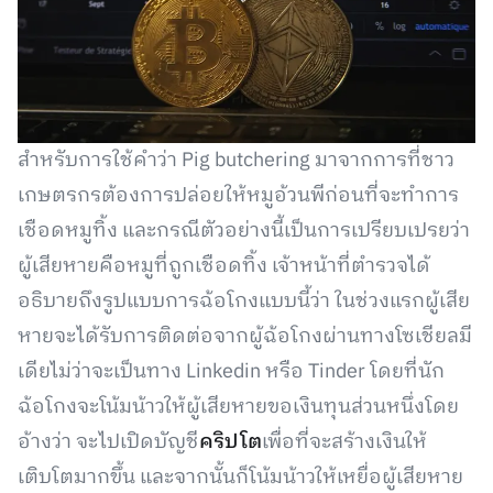
สำหรับการใช้คำว่า Pig butchering มาจากการที่ชาว
เกษตรกรต้องการปล่อยให้หมูอ้วนพีก่อนที่จะทำการ
เชือดหมูทิ้ง และกรณีตัวอย่างนี้เป็นการเปรียบเปรยว่า
ผู้เสียหายคือหมูที่ถูกเชือดทิ้ง เจ้าหน้าที่ตำรวจได้
อธิบายถึงรูปแบบการฉ้อโกงแบบนี้ว่า ในช่วงแรกผู้เสีย
หายจะได้รับการติดต่อจากผู้ฉ้อโกงผ่านทางโซเชียลมี
เดียไม่ว่าจะเป็นทาง Linkedin หรือ Tinder โดยที่นัก
ฉ้อโกงจะโน้มน้าวให้ผู้เสียหายขอเงินทุนส่วนหนึ่งโดย
อ้างว่า จะไปเปิดบัญชี
คริปโต
เพื่อที่จะสร้างเงินให้
เติบโตมากขึ้น และจากนั้นก็โน้มน้าวให้เหยื่อผู้เสียหาย