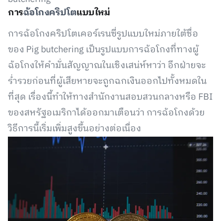
การ
ฉ้อโกงคริปโต
แบบใหม่
การฉ้อโกงคริปโตเคอร์เรนซี่รูปแบบใหม่ภายใต้ชื่อ
ของ Pig butchering เป็นรูปแบบการฉ้อโกงที่ทางผู้
ฉ้อโกงให้คำมั่นสัญญาณในเชิงเสน่ห์หาว่า อีกฝ่ายจะ
ร่ำรวยก่อนที่ผู้เสียหายจะถูกฉกเงินออกไปทั้งหมดใน
ที่สุด เรื่องนี้ทำให้ทางสำนักงานสอบสวนกลางหรือ FBI
ของสหรัฐอเมริกาได้ออกมาเตือนว่า การฉ้อโกงด้วย
วิธีการนี้เริ่มเพิ่มสูงขึ้นอย่างต่อเนื่อง