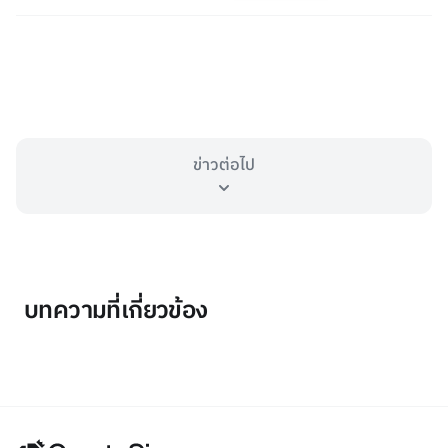
ข่าวต่อไป
บทความที่เกี่ยวข้อง