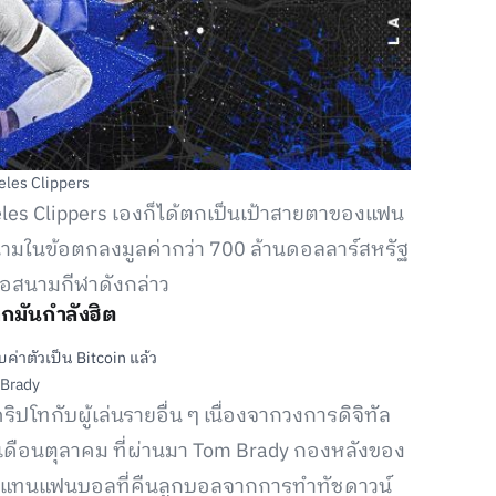
eles Clippers
eles Clippers เองก็ได้ตกเป็นเป้าสายตาของแฟน
งนามในข้อตกลงมูลค่ากว่า 700 ล้านดอลลาร์สหรัฐ
่อสนามกีฬาดังกล่าว
ากมันกำลังฮิต
Brady
ปโทกับผู้เล่นรายอื่น ๆ เนื่องจากวงการดิจิทัล
เดือนตุลาคม ที่ผ่านมา Tom Brady กองหลังของ
อบแทนแฟนบอลที่คืนลูกบอลจากการทำทัชดาวน์