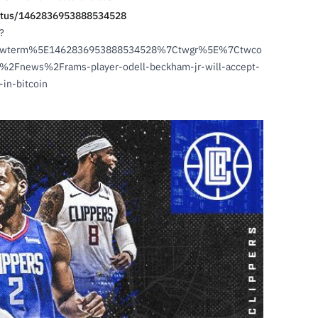
status/1462836953888534528
?
twterm%5E1462836953888534528%7Ctwgr%5E%7Ctwco
2Fnews%2Frams-player-odell-beckham-jr-will-accept-
-in-bitcoin