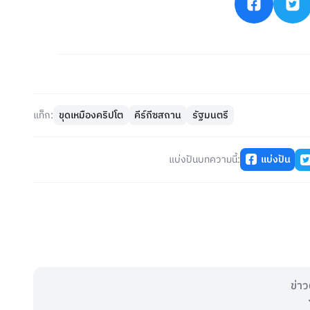
แท็ก:
ขุดเหมืองคริปโต
คีร์กีซสถาน
รัฐมนตรี
แบ่งปันบทความนี้:
แบ่งปัน
ข่าว