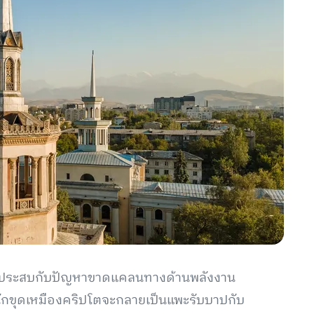
งประสบกับปัญหาขาดแคลนทางด้านพลังงาน
่นักขุดเหมืองคริปโตจะกลายเป็นแพะรับบาปกับ