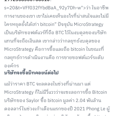
s=20&t=VFf032fYbdBaA_92y7Dh-w">ว่า ในอาชีพ
การงานของเขา เขาไม่เคยเห็นอะไรที่น่าสนใจและไม่มี
ใครหยุดยั้งได้เท่า bitcoin” ปัจจุบัน MicroStrategy
เป็นบริษัทซอฟต์แวร์ที่ถือ BTC ไว้ในงบดุลของบริษัท
แทนที่จะถือเงินสด เขากล่าวว่ากลยุทธ์งบดุลของ
MicroStrategy คือการซื้อและถือ bitcoin ในขณะที่
กลยุทธ์การดำเนินงานคือ การขายซอฟต์แวร์ระดับ
องค์กร
บริษัทจะซื้อบิทคอยน์ต่อไป
แม้ว่าราคา BTC จะลดลงในช่วงที่ผ่านมา แต่
MicroStrategy ก็ไม่มีวี่แววว่าจะชะลอการซื้อ Bitcoin
บริษัทของ Saylor ซื้อ bitcoin มูลค่า 2.04 พันล้าน
ดอลลาร์ในช่วงเก้าเดือนแรกของปี 2021 Phong Le ผู้