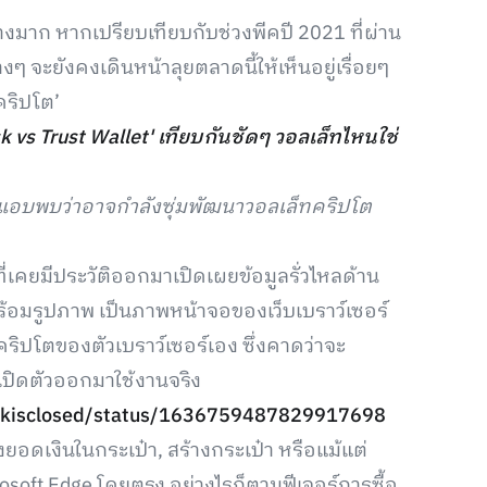
างมาก หากเปรียบเทียบกับช่วงพีคปี 2021 ที่ผ่าน
งๆ จะยังคงเดินหน้าลุยตลาดนี้ให้เห็นอยู่เรื่อยๆ
คริปโต’
 vs Trust Wallet' เทียบกันชัดๆ วอลเล็ทไหนใช่
์เน็ตแอบพบว่าอาจกำลังซุ่มพัฒนาวอลเล็ทคริปโต
 ที่เคยมีประวัติออกมาเปิดเผยข้อมูลรั่วไหลด้าน
ร้อมรูปภาพ เป็นภาพหน้าจอของเว็บเบราว์เซอร์
คริปโตของตัวเบราว์เซอร์เอง ซึ่งคาดว่าจะ
้เปิดตัวออกมาใช้งานจริง
ookisclosed/status/1636759487829917698
ยอดเงินในกระเป๋า, สร้างกระเป๋า หรือแม้แต่
crosoft Edge โดยตรง อย่างไรก็ตามฟีเจอร์การซื้อ