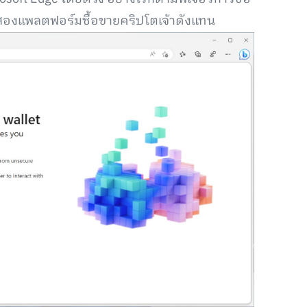
 สองแพลตฟอร์มซื้อขายคริปโตเจ้าดังแทน