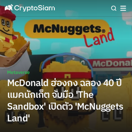
Metaverse
McDonald ฮ่องกง ฉลอง 40 ปี
แมคนักเก็ต จับมือ 'The
Sandbox' เปิดตัว 'McNuggets
Land'