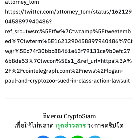
attorney_tom
https://twitter.com/attorney_tom/status/162129
0458897940486?
ref_src=twsrc%5Etfw%7Ctwcamp%5Etweetemb
ed%7Ctwterm%5E1621290458897940486%7Ct
wgr%5Ec74f30bbc88461e63f79131ce9b0efc27
6b8de53%7Ctwcon%5Es1_&ref_url=https%3A%
2F%2Fcointelegraph.com%2Fnews%2Flogan-
paul-and-cryptozoo-sued-in-class-action-lawsuit
ติดตาม CryptoSiam
เพื่อให้ไม่พลาด
ทุกข่าวสาร
วงการคริปโต