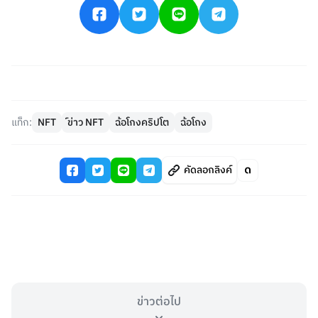
แท็ก:
NFT
์ข่าว NFT
ฉ้อโกงคริปโต
ฉ้อโกง
คัดลอกลิงค์
ข่าวต่อไป