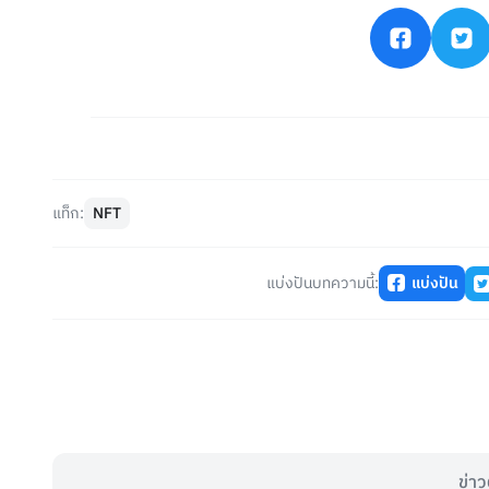
แท็ก:
NFT
แบ่งปันบทความนี้:
แบ่งปัน
ข่าว