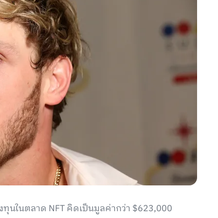
งทุนในตลาด NFT คิดเป็นมูลค่ากว่า $623,000