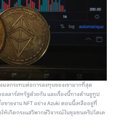
ี่ส่งผลกระทบต่อการลงทุนของเขามากที่สุด
ดอลลาร์สหรัฐด้วยกัน และเรื่องนี้ทางด้านยูทูป
อขายงาน NFT อย่าง Azuki ตอนนี้เหลืออยู่ที่
ก่อให้เกิดกระแสวิพากษ์วิจารณ์ในชุมชนคริปโตเค