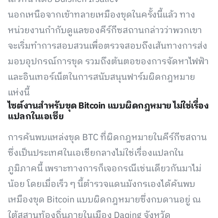
นอกเหนือจากเข้าทลายเหมืองขุดในครั้งนี้แล้ว ทาง
หน่วยงานกำกับดูแลของคีร์กีซสถานกล่าวว่าพวกเขา
จะเริ่มทำการสอบสวนเพื่อตรวจสอบถึงเส้นทางการส่ง
มอบอุปกรณ์การขุด รวมถึงต้นตอของการจัดหาไฟฟ้า
และอินเทอร์เน็ตในการสนับสนุนฟาร์มผิดกฎหมาย
แห่งนี้
ไซต์งานสำหรับขุด Bitcoin แบบผิดกฎหมาย ไม่ใช่เรื่อง
แปลกในเอเชีย
การค้นพบแหล่งขุด BTC ที่ผิดกฎหมายในคีร์กีซสถาน
ซึ่งเป็นประเทศในเอเชียกลางไม่ใช่เรื่องแปลกใน
ภูมิภาคนี้ เพราะทางการก็เจอกรณีเช่นเดียวกันมาไม่
น้อย โดยเมื่อเร็ว ๆ นี้ตำรวจแดนมังกรเองได้ค้นพบ
เหมืองขุด Bitcoin แบบผิดกฎหมายซึ่งกบดานอยู่ ณ
ใต้สุสานท้องถิ่นภายในเมือง Daqing จังหวัด