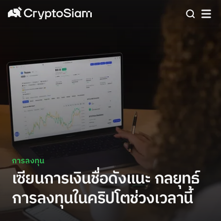
การลงทุน
เซียนการเงินชื่อดังแนะ กลยุทธ์
การลงทุนในคริปโตช่วงเวลานี้