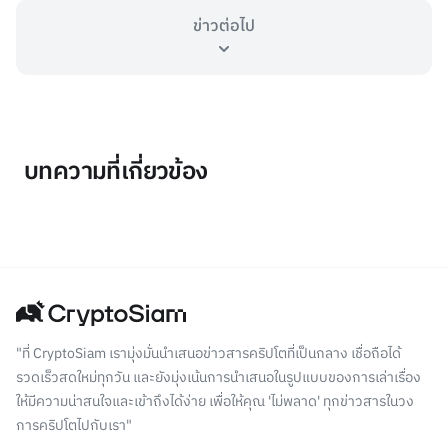
ข่าวต่อไป
บทความที่เกี่ยวข้อง
"ที่ CryptoSiam เรามุ่งมั่นนำเสนอข่าวสารคริปโตที่เป็นกลาง เชื่อถือได้
รวดเร็วสดใหม่ทุกวัน และยังมุ่งเน้นการนำเสนอในรูปแบบของการเล่าเรื่อง
ให้มีความน่าสนใจและเข้าถึงได้ง่าย เพื่อให้คุณ 'ไม่พลาด' ทุกข่าวสารในวง
การคริปโตไปกับเรา"