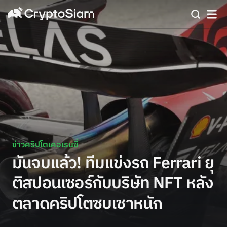
ข่าวคริปโตเคอเรนซี่
มันจบแล้ว! ทีมแข่งรถ Ferrari ยุ
ติสปอนเซอร์กับบริษัท NFT หลัง
ตลาดคริปโตซบเซาหนัก