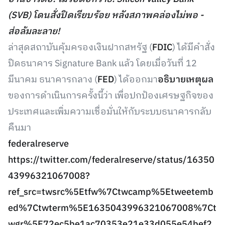
(SVB) โดนสั่งปิดเรียบร้อย หลังสภาพคล่องไม่พอ -
ส่อล้มละลาย!
ล่าสุดสถาบันคุ้มครองเงินฝากสหรัฐ (
FDIC
) ได้มีคำสั่ง
ปิดธนาคาร Signature Bank แล้ว โดยเมื่อวันที่ 12
มีนาคม ธนาคารกลาง (
FED
) ได้ออกมา
อธิบายเหตุผล
ของการดำเนินการครั้งนี้ว่า เพื่อปกป้องเศรษฐกิจของ
ประเทศและเพิ่มความเชื่อมั่นให้กับระบบธนาคารกลับ
คืนมา
federalreserve
https://twitter.com/federalreserve/status/16350
43996321067008?
ref_src=twsrc%5Etfw%7Ctwcamp%5Etweetemb
ed%7Ctwterm%5E1635043996321067008%7Ct
wgr%5E72ec5be1ac70353e21e33d055e54bef2