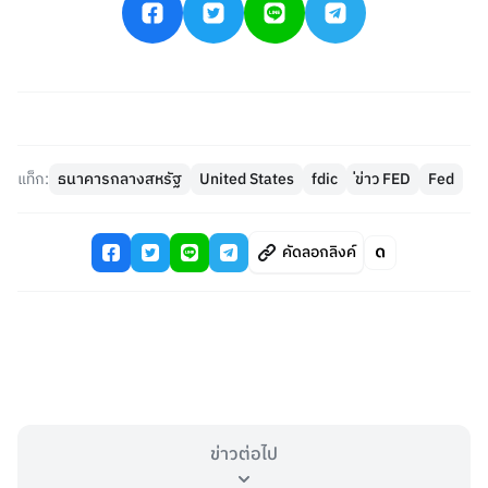
แท็ก:
ธนาคารกลางสหรัฐ
United States
fdic
่ข่าว FED
Fed
คัดลอกลิงค์
ข่าวต่อไป