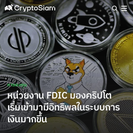
การลงทุน
หน่วยงาน FDIC มองคริปโต
เริ่มเข้ามามีอิทธิพลในระบบการ
เงินมากขึ้น