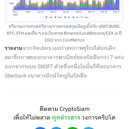
ปริมาณการเทรดปริมาณการเทรดสกุลเงินรูเบิ้ลกับ USDT,BUSD,
BTC, ETH และอื่น ๆ บนเว็บเทรด Binance/LocalBitcoins/CEX.io ปี
2022 จาก CoinMetrics
รายงาน
จาก Reuters เผยว่าสหภาพยุโรปได้ยกเลิก
สมาชิกภาพของธนาคารพาณิชย์ของรัสเซียกว่า 7 แห่ง
ออกจากระบบ SWIFT ด้วยซึ่งหนึ่งในนั้นก็คือธนาคาร
Sberbank ธนาคารยักษ์ใหญ่ในรัสเซีย
ติดตาม CryptoSiam
เพื่อให้ไม่พลาด
ทุกข่าวสาร
วงการคริปโต