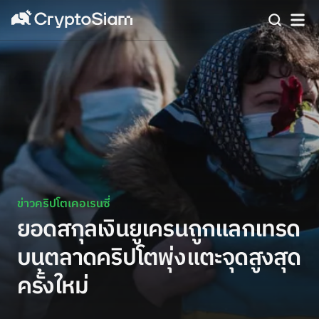
ข่าวคริปโตเคอเรนซี่
ยอดสกุลเงินยูเครนถูกแลกเทรด
บนตลาดคริปโตพุ่งแตะจุดสูงสุด
ครั้งใหม่