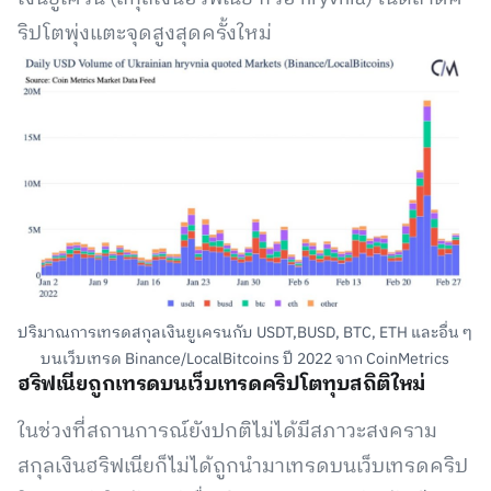
ริปโตพุ่งแตะจุดสูงสุดครั้งใหม่
ปริมาณการเทรดสกุลเงินยูเครนกับ USDT,BUSD, BTC, ETH และอื่น ๆ
บนเว็บเทรด Binance/LocalBitcoins ปี 2022 จาก CoinMetrics
ฮริฟเนียถูกเทรดบนเว็บเทรดคริปโตทุบสถิติใหม่
ในช่วงที่สถานการณ์ยังปกติไม่ได้มีสภาวะสงคราม
สกุลเงินฮริฟเนียก็ไม่ได้ถูกนำมาเทรดบนเว็บเทรดคริป