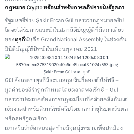
กฎหมาย
Crypto
พร้อมสำหรับการอภิปรายในรัฐสภา
รัฐมนตรีช่วย Şakir Ercan Gül กล่าวว่ากฎหมายคริป
โตจะได้รับการแนะนำในสภานิติบัญญัติที่มีสภาเดียว
ของ
ตุรกี
นั่นคือ Grand National Assembly ในช่วงต้น
ปีนิติบัญญัติปีหน้าในเดือนตุลาคม 2021
Şakir Ercan Gül รมช. ตุรกี
Gül สังเกตว่าตุรกีมีระบบสกุลเงินที่ลอยตัวได้ฟรี –
มูลค่าของลีร่าถูกกำหนดโดยตลาดฟอเร็กซ์ – Gül
กล่าวว่าประเทศต้องการกฎระเบียบที่คล้ายคลึงกันแต่
เข้มงวดสำหรับสินทรัพย์คริปโตมากกว่ายุโรปตะวันตก
หรือสหรัฐอเมริกา
เขาเสริมว่าข้อเสนอสุดท้ายมีจุดมุ่งหมายเพื่อปกป้อง