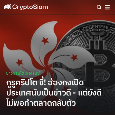
ข่าวคริปโตเคอเรนซี่
กูรูคริปโต ชี้! ฮ่องกงเปิด
ประเทศนับเป็นข่าวดี - แต่ยังดี
ไม่พอทำตลาดกลับตัว