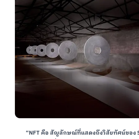
“NFT คือ สัญลักษณ์ที่แสดงถึงวิสัยทัศน์ของ S