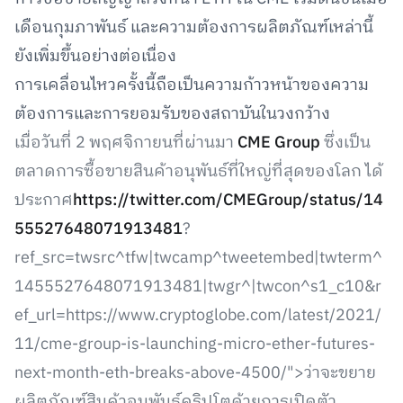
เดือนกุมภาพันธ์ และความต้องการผลิตภัณฑ์เหล่านี้
ยังเพิ่มขึ้นอย่างต่อเนื่อง
การเคลื่อนไหวครั้งนี้ถือเป็นความก้าวหน้าของความ
ต้องการและการยอมรับของสถาบันในวงกว้าง
เมื่อวันที่ 2 พฤศจิกายนที่ผ่านมา
CME Group
ซึ่งเป็น
ตลาดการซื้อขายสินค้าอนุพันธ์ที่ใหญ่ที่สุดของโลก ได้
ประกาศ
https://twitter.com/CMEGroup/status/14
55527648071913481
?
ref_src=twsrc^tfw|twcamp^tweetembed|twterm^
1455527648071913481|twgr^|twcon^s1_c10&r
ef_url=https://www.cryptoglobe.com/latest/2021/
11/cme-group-is-launching-micro-ether-futures-
next-month-eth-breaks-above-4500/">ว่าจะขยาย
ผลิตภัณฑ์สินค้าอนุพันธ์คริปโตด้วยการเปิดตัว