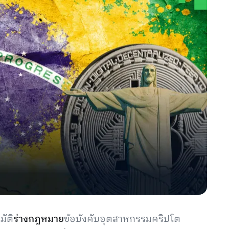
มัติ
ร่างกฎหมาย
ข้อบังคับอุตสาหกรรมคริปโต