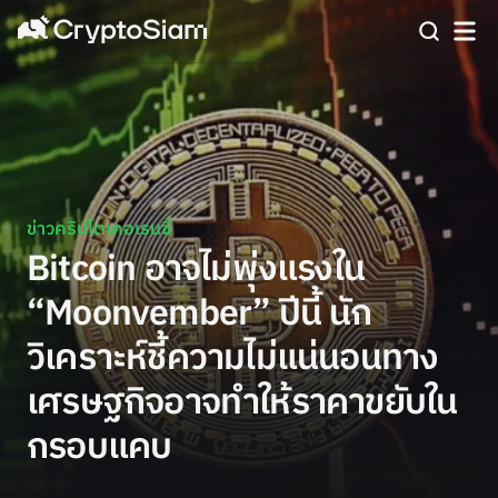
ข่าวคริปโตเคอเรนซี่
Bitcoin อาจไม่พุ่งแรงใน
“Moonvember” ปีนี้ นัก
วิเคราะห์ชี้ความไม่แน่นอนทาง
เศรษฐกิจอาจทำให้ราคาขยับใน
กรอบแคบ