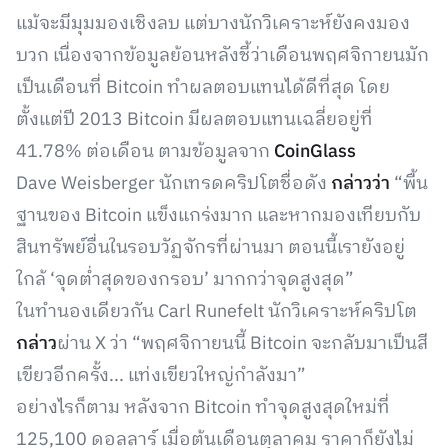
แม้จะมีมุมมองเชิงลบ แต่บางนักวิเคราะห์ยังคงมอง
บวก เนื่องจากข้อมูลย้อนหลังชี้ว่าเดือนพฤศจิกายนมัก
เป็นเดือนที่ Bitcoin ทำผลตอบแทนได้ดีที่สุด โดย
ตั้งแต่ปี 2013 Bitcoin มีผลตอบแทนเฉลี่ยอยู่ที่
41.78% ต่อเดือน ตามข้อมูลจาก
CoinGlass
Dave Weisberger นักเทรดคริปโตชื่อดัง
กล่าวว่า
“พื้น
ฐานของ Bitcoin แข็งแกร่งมาก และหากมองเทียบกับ
สินทรัพย์อื่นในรอบวัฏจักรที่ผ่านมา ตอนนี้เรายังอยู่
ใกล้ ‘จุดต่ำสุดของกรอบ’ มากกว่าจุดสูงสุด”
ในทำนองเดียวกัน Carl Runefelt นักวิเคราะห์คริปโต
กล่าว
ผ่าน X ว่า “พฤศจิกายนนี้ Bitcoin จะกลับมาเป็นสี
เขียวอีกครั้ง... แท่งเขียวใหญ่กำลังมา”
อย่างไรก็ตาม หลังจาก Bitcoin ทำจุดสูงสุดใหม่ที่
125,100 ดอลลาร์ เมื่อต้นเดือนตุลาคม ราคาก็ยังไม่