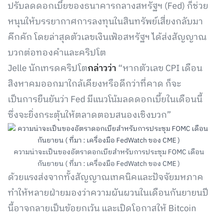
ปรับลดดอกเบี้ยของธนาคารกลางสหรัฐฯ (Fed) ก็ช่วย
หนุนให้บรรยากาศการลงทุนในสินทรัพย์เสี่ยงกลับมา
คึกคัก โดยล่าสุดตัวเลขเงินเฟ้อสหรัฐฯ ได้ส่งสัญญาณ
บวกต่อทองคำและคริปโต
Jelle นักเทรดคริปโต
กล่าวว่า
“หากตัวเลข CPI เดือน
สิงหาคมออกมาใกล้เคียงหรือดีกว่าที่คาด ก็จะ
เป็นการยืนยันว่า Fed มีแนวโน้มลดดอกเบี้ยในเดือนนี้
ซึ่งจะยิ่งกระตุ้นให้ตลาดตอบสนองเชิงบวก”
ความน่าจะเป็นของอัตราดอกเบียสำหรับการประชุม FOMC เดือน
กันยายน ( ที่มา : เครื่องมือ FedWatch ของ CME )
ด้วยแรงส่งจากทั้งสัญญาณเทคนิคและปัจจัยมหภาค
ทำให้หลายฝ่ายมองว่าความผันผวนในเดือนกันยายนปี
นี้อาจกลายเป็นข้อยกเว้น และเปิดโอกาสให้ Bitcoin