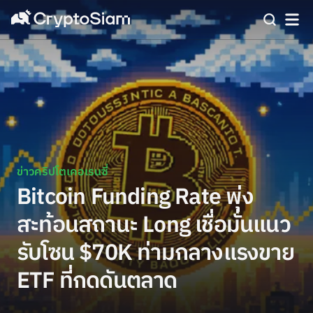
ข่าวคริปโตเคอเรนซี่
Bitcoin Funding Rate พุ่ง
สะท้อนสถานะ Long เชื่อมั่นแนว
รับโซน $70K ท่ามกลางแรงขาย
ETF ที่กดดันตลาด