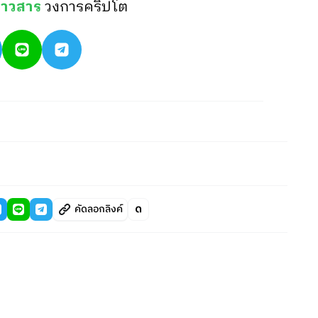
่าวสาร
วงการคริปโต
คัดลอกลิงค์