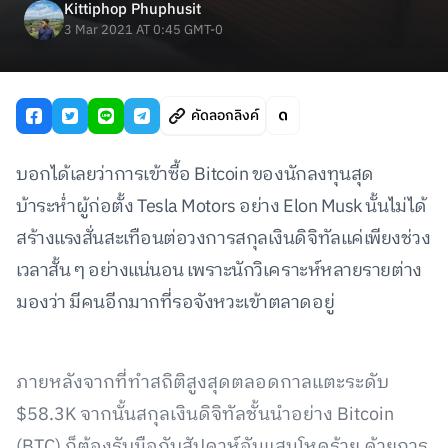
Kittiphop Phuphusit
3 Mar 2021 AT 0:45 GMT-0
คัดลอกลิงค์
บอกได้เลยว่าการเข้าซื้อ Bitcoin ของนักลงทุนสุด
บ้าระห่ำผู้ก่อตั้ง Tesla Motors อย่าง Elon Musk นั้นไม่ได้
สร้างแรงสั่นสะเทือนต่อวงการสกุลเงินดิจิทัลแค่เพียงช่วง
เวลาสั้น ๆ อย่างแน่นอน เพราะนักวิเคราะห์หลายรายต่าง
มองว่า มีคนอีกมากที่รอจังหวะเข้าตลาดอยู่
ภายหลังจากที่ทำสถิติสูงสุดตลอดกาลแตะระดับ
$58.3K จากนั้นสกุลเงินดิจิทัลชั้นนำอย่าง Bitcoin
(BTC) ก็ต้องรับมือกับสัปดาห์อันแสนโหดร้าย ด้วยการ