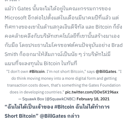
แม้ว่า Gates นั้นจะไม่ได้อยู่ในคณะกรรมการของ
Microsoft อีกต่อไปตั้งแต่ในเดือนมีนาคมปีที่แล้ว แต่
ทิศทางของเขาในด้านสกุลเงินดิจิทัล และ Bitcoin ก็ยัง
คงคล้ายคลึงกับบริษัทเทคโนโลยีที่เขานั้นสร้างมาเอง
กับมือ โดยประธานไมโครซอฟต์คนปัจจุบันอย่าง Brad
Smith ก็ออกมาให้สัมภาณ์เป็นนัย ๆ ว่าบริษัทไม่มี
แผนที่จะลงทุนใน Bitcoin ในทันที
"I don't own
#Bitcoin
. I'm not short Bitcoin," says
@BillGates
. "I
do think moving money into a more digital form and getting
transaction costs down, that's something the Gates Foundation
does in developing countries."
pic.twitter.com/DDe5X196ax
— Squawk Box (@SquawkCNBC)
February 18, 2021
“ฉันไม่ได้เป็นเจ้าของ #Bitcoin ฉันไม่ได้ทำการ
Short Bitcoin” @BillGates กล่าว