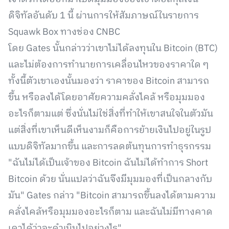
ดิจิทัลอันดับ 1 นี้ ผ่านการให้สัมภาษณ์ในรายการ
Squawk Box ทางช่อง CNBC
โดย Gates นั้นกล่าวว่าเขาไม่ได้ลงทุนใน Bitcoin (BTC)
และไม่ต้องการทำนายการเคลื่อนไหวของราคาใด ๆ
ทั้งนี้ตัวเขาเองนั้นมองว่า ราคาของ Bitcoin สามารถ
ขึ้น หรือลงได้โดยอาศัยความคลั่งไคล้ หรือมุมมอง
อะไรก็ตามแต่ ซึ่งนั่นไม่ใช่สิ่งที่ทำให้เขาสนใจในตัวมัน
แต่สิ่งที่เขาเห็นดีเห็นงามก็คือการย้ายเงินไปอยู่ในรูป
แบบดิจิทัลมากขึ้น และการลดต้นทุนการทำธุรกรรม
"ฉันไม่ได้เป็นเจ้าของ Bitcoin ฉันไม่ได้ทำการ Short
Bitcoin ด้วย นั่นแปลว่าฉันจึงมีมุมมองที่เป็นกลางกับ
มัน" Gates กล่าว "Bitcoin สามารถขึ้นลงได้ตามความ
คลั่งไคล้หรือมุมมองอะไรก็ตาม และฉันไม่มีทางคาด
เดาได้ว่าจะดำเนินไปอย่างไร"