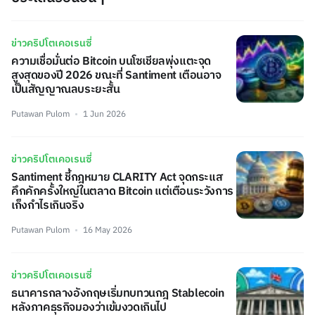
ข่าวคริปโตเคอเรนซี่
ความเชื่อมั่นต่อ Bitcoin บนโซเชียลพุ่งแตะจุด
สูงสุดของปี 2026 ขณะที่ Santiment เตือนอาจ
เป็นสัญญาณลบระยะสั้น
Putawan Pulom
1 Jun 2026
ข่าวคริปโตเคอเรนซี่
Santiment ชี้กฎหมาย CLARITY Act จุดกระแส
คึกคักครั้งใหญ่ในตลาด Bitcoin แต่เตือนระวังการ
เก็งกำไรเกินจริง
Putawan Pulom
16 May 2026
ข่าวคริปโตเคอเรนซี่
ธนาคารกลางอังกฤษเริ่มทบทวนกฎ Stablecoin
หลังภาคธุรกิจมองว่าเข้มงวดเกินไป