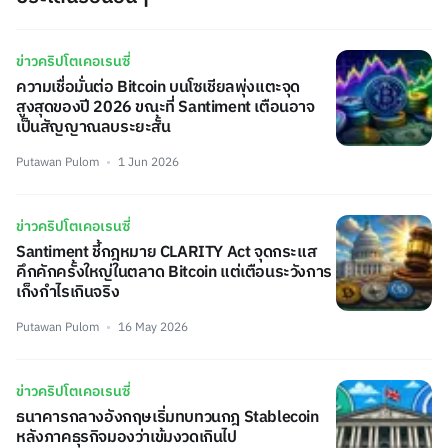
ข่าวคริปโตเคอเรนซี่
ความเชื่อมั่นต่อ Bitcoin บนโซเชียลพุ่งแตะจุด
สูงสุดของปี 2026 ขณะที่ Santiment เตือนอาจ
เป็นสัญญาณลบระยะสั้น
Putawan Pulom
1 Jun 2026
ข่าวคริปโตเคอเรนซี่
Santiment ชี้กฎหมาย CLARITY Act จุดกระแส
คึกคักครั้งใหญ่ในตลาด Bitcoin แต่เตือนระวังการ
เก็งกำไรเกินจริง
Putawan Pulom
16 May 2026
ข่าวคริปโตเคอเรนซี่
ธนาคารกลางอังกฤษเริ่มทบทวนกฎ Stablecoin
หลังภาคธุรกิจมองว่าเข้มงวดเกินไป