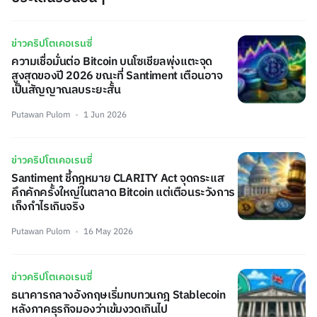
ข่าวคริปโตเคอเรนซี่
ความเชื่อมั่นต่อ Bitcoin บนโซเชียลพุ่งแตะจุด
สูงสุดของปี 2026 ขณะที่ Santiment เตือนอาจ
เป็นสัญญาณลบระยะสั้น
Putawan Pulom
1 Jun 2026
ข่าวคริปโตเคอเรนซี่
Santiment ชี้กฎหมาย CLARITY Act จุดกระแส
คึกคักครั้งใหญ่ในตลาด Bitcoin แต่เตือนระวังการ
เก็งกำไรเกินจริง
Putawan Pulom
16 May 2026
ข่าวคริปโตเคอเรนซี่
ธนาคารกลางอังกฤษเริ่มทบทวนกฎ Stablecoin
หลังภาคธุรกิจมองว่าเข้มงวดเกินไป