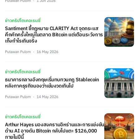
Putawan Pulom
1 Jun 2026
ข่าวคริปโตเคอเรนซี่
Santiment ชี้กฎหมาย CLARITY Act จุดกระแส
คึกคักครั้งใหญ่ในตลาด Bitcoin แต่เตือนระวังการ
เก็งกำไรเกินจริง
Putawan Pulom
16 May 2026
ข่าวคริปโตเคอเรนซี่
ธนาคารกลางอังกฤษเริ่มทบทวนกฎ Stablecoin
หลังภาคธุรกิจมองว่าเข้มงวดเกินไป
Putawan Pulom
14 May 2026
ข่าวคริปโตเคอเรนซี่
Arthur Hayes มองสงครามอิหร่านและการแข่งขัน
ด้าน AI อาจดัน Bitcoin กลับไปแตะ $126,000
ภายในปีนี้