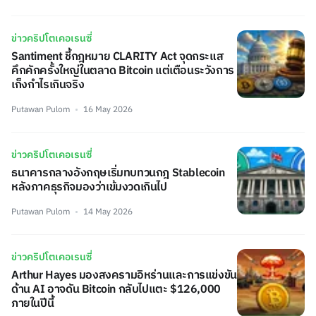
ข่าวคริปโตเคอเรนซี่
Santiment ชี้กฎหมาย CLARITY Act จุดกระแส
คึกคักครั้งใหญ่ในตลาด Bitcoin แต่เตือนระวังการ
เก็งกำไรเกินจริง
Putawan Pulom
16 May 2026
ข่าวคริปโตเคอเรนซี่
ธนาคารกลางอังกฤษเริ่มทบทวนกฎ Stablecoin
หลังภาคธุรกิจมองว่าเข้มงวดเกินไป
Putawan Pulom
14 May 2026
ข่าวคริปโตเคอเรนซี่
Arthur Hayes มองสงครามอิหร่านและการแข่งขัน
ด้าน AI อาจดัน Bitcoin กลับไปแตะ $126,000
ภายในปีนี้