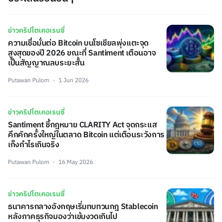
ข่าวคริปโตเคอเรนซี่
ความเชื่อมั่นต่อ Bitcoin บนโซเชียลพุ่งแตะจุด
สูงสุดของปี 2026 ขณะที่ Santiment เตือนอาจ
เป็นสัญญาณลบระยะสั้น
Putawan Pulom
1 Jun 2026
ข่าวคริปโตเคอเรนซี่
Santiment ชี้กฎหมาย CLARITY Act จุดกระแส
คึกคักครั้งใหญ่ในตลาด Bitcoin แต่เตือนระวังการ
เก็งกำไรเกินจริง
Putawan Pulom
16 May 2026
ข่าวคริปโตเคอเรนซี่
ธนาคารกลางอังกฤษเริ่มทบทวนกฎ Stablecoin
หลังภาคธุรกิจมองว่าเข้มงวดเกินไป