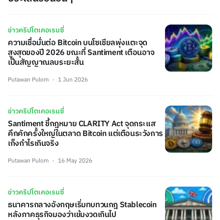
ข่าวคริปโตเคอเรนซี่
ความเชื่อมั่นต่อ Bitcoin บนโซเชียลพุ่งแตะจุด
สูงสุดของปี 2026 ขณะที่ Santiment เตือนอาจ
เป็นสัญญาณลบระยะสั้น
Putawan Pulom
1 Jun 2026
ข่าวคริปโตเคอเรนซี่
Santiment ชี้กฎหมาย CLARITY Act จุดกระแส
คึกคักครั้งใหญ่ในตลาด Bitcoin แต่เตือนระวังการ
เก็งกำไรเกินจริง
Putawan Pulom
16 May 2026
ข่าวคริปโตเคอเรนซี่
ธนาคารกลางอังกฤษเริ่มทบทวนกฎ Stablecoin
หลังภาคธุรกิจมองว่าเข้มงวดเกินไป