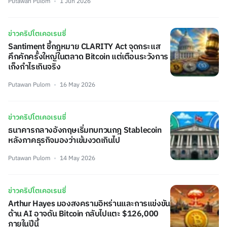
Putawan Pulom
1 Jun 2026
ข่าวคริปโตเคอเรนซี่
Santiment ชี้กฎหมาย CLARITY Act จุดกระแส
คึกคักครั้งใหญ่ในตลาด Bitcoin แต่เตือนระวังการ
เก็งกำไรเกินจริง
Putawan Pulom
16 May 2026
ข่าวคริปโตเคอเรนซี่
ธนาคารกลางอังกฤษเริ่มทบทวนกฎ Stablecoin
หลังภาคธุรกิจมองว่าเข้มงวดเกินไป
Putawan Pulom
14 May 2026
ข่าวคริปโตเคอเรนซี่
Arthur Hayes มองสงครามอิหร่านและการแข่งขัน
ด้าน AI อาจดัน Bitcoin กลับไปแตะ $126,000
ภายในปีนี้