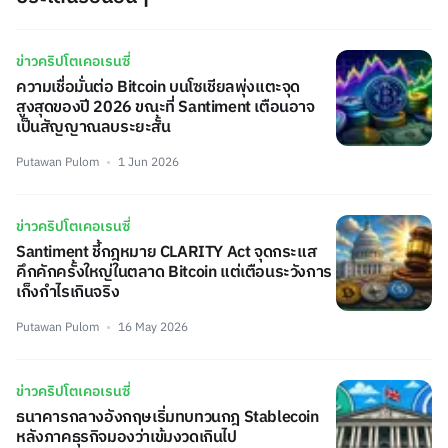
ข่าวคริปโตเคอเรนซี่
ความเชื่อมั่นต่อ Bitcoin บนโซเชียลพุ่งแตะจุด
สูงสุดของปี 2026 ขณะที่ Santiment เตือนอาจ
เป็นสัญญาณลบระยะสั้น
Putawan Pulom
1 Jun 2026
ข่าวคริปโตเคอเรนซี่
Santiment ชี้กฎหมาย CLARITY Act จุดกระแส
คึกคักครั้งใหญ่ในตลาด Bitcoin แต่เตือนระวังการ
เก็งกำไรเกินจริง
Putawan Pulom
16 May 2026
ข่าวคริปโตเคอเรนซี่
ธนาคารกลางอังกฤษเริ่มทบทวนกฎ Stablecoin
หลังภาคธุรกิจมองว่าเข้มงวดเกินไป