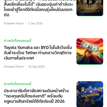
สิ่งหลีกเลี่ยงไม่ได้” เงินของรุ่นเก่ากำลังจะ
ไหลเข้าสู่โลกดิจิทัลเมื่อคนรุ่นใหม่รับมรดก
ต่อ
Putawan Pulom
7 Jan 2026
ข่าวคริปโตเคอเรนซี่
Toyota Yamaha และ BYD ในโบลิเวียเริ่ม
รับชำระด้วย Tether ท่ามกลางวิกฤติการ
เงินภายในประเทศ
Putawan Pulom
22 Sep 2025
ข่าวคริปโตเคอเรนซี่
ประธานาธิบดีคาซัคสถานเดินหน้าสร้าง
“กองทุนคริปโตแห่งชาติ” พร้อมดัน
กฎหมายสินทรัพย์ดิจิทัลก่อนปี 2026