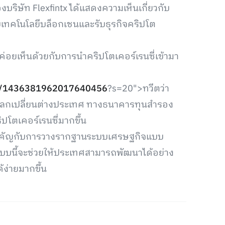
บริษัท Flexfintx ได้แสดงความเห็นเกี่ยวกับ
รับเทคโนโลยีบล็อกเชนและรับธุรกิจคริปโต
ค่อยเห็นด้วยกับการนำคริปโตเคอร์เรนซี่เข้ามา
tus/1436381962017640456
?s=20">ทวีตว่า
ราแลกเปลี่ยนต่างประเทศ ทางธนาคารทุนสำรอง
โตเคอร์เรนซี่มากขึ้น
มสำคัญกับการวางรากฐานระบบเศรษฐกิจแบบ
บแบบนี้จะช่วยให้ประเทศสามารถพัฒนาได้อย่าง
ง่ายมากขึ้น