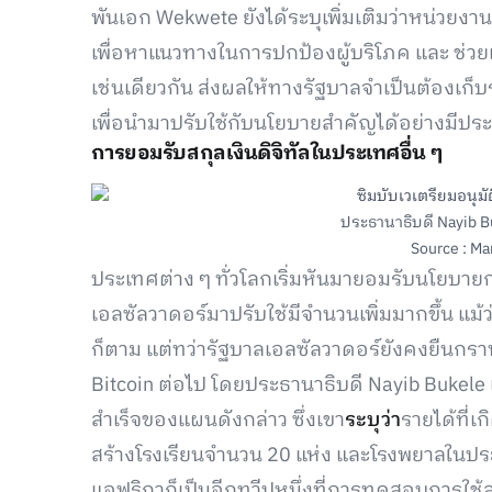
พันเอก Wekwete ยังได้ระบุเพิ่มเติมว่าหน่วย
เพื่อหาแนวทางในการปกป้องผู้บริโภค และ ช่
เช่นเดียวกัน ส่งผลให้ทางรัฐบาลจำเป็นต้องเก็
เพื่อนำมาปรับใช้กับนโยบายสำคัญได้อย่างมีปร
การยอมรับสกุลเงินดิจิทัลในประเทศอื่น ๆ
ประธานาธิบดี Nayib B
Source : Ma
ประเทศต่าง ๆ ทั่วโลกเริ่มหันมายอมรับนโยบาย
เอลซัลวาดอร์มาปรับใช้มีจำนวนเพิ่มมากขึ้น แม
ก็ตาม แต่ทว่ารัฐบาลเอลซัลวาดอร์ยังคงยืนกร
Bitcoin ต่อไป โดยประธานาธิบดี Nayib Bukele
สำเร็จของแผนดังกล่าว ซึ่งเขา
ระบุว่า
รายได้ที่เ
สร้างโรงเรียนจำนวน 20 แห่ง และโรงพยาลในป
แอฟริกาก็เป็นอีกทวีปหนึ่งที่การทดสอบการใช้สกุ