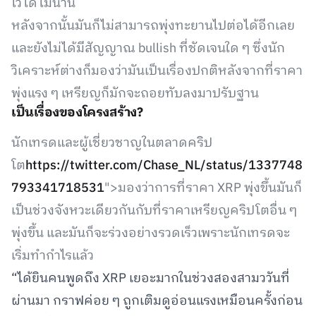
ไว้ได้ไม่นาน
หลังจากนั้นมันก็ไม่สามารถพุ่งทะยานไปต่อได้อีกเลย
และยังไม่ได้มีสัญญาณ bullish ที่ชัดเจนใด ๆ ซึ่งนัก
วิเคราะห์ต่างก็มองว่ามันเป็นเรื่องปกติหลังจากที่ราคา
พุ่งแรง ๆ เหรียญก็มักจะถอยทับลงมาปรับฐาน
เป็นเรื่องของโครงสร้าง?
นักเทรดและผู้เชี่ยวชาญในตลาดคริป
โต
https://twitter.com/Chase_NL/status/1337748
793341718531
">มองว่าการที่ราคา XRP พุ่งขึ้นมันก็
เป็นช่วงจังหวะเดียวกันกับที่ราคาเหรียญคริปโตอื่น ๆ
พุ่งขึ้น และมันก็จะร่วงอย่างรวดเร็วเพราะนักเทรดจะ
เริ่มทำกำไรแล้ว
“ได้ยินคนพูดถึง XRP เยอะมากในช่วงสองสามววันที่
ผ่านมา กราฟค่อย ๆ ถูกเติมดูอ่อนแรงเหมือนครั้งก่อน