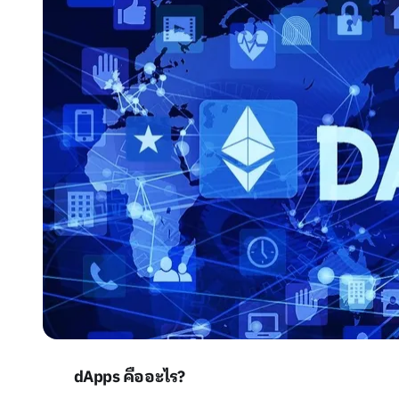
dApps คืออะไร?