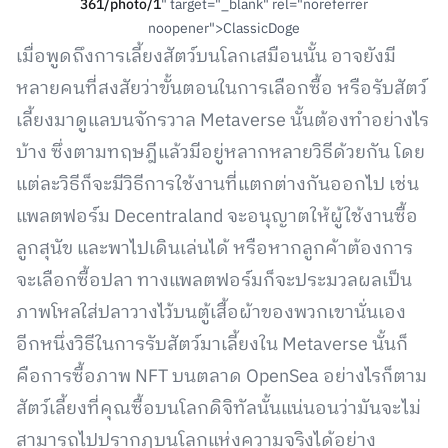
361/photo/1
" target="_blank" rel="noreferrer
noopener">ClassicDoge
เมื่อพูดถึงการเลี้ยงสัตว์บนโลกเสมือนนั้น อาจยังมี
หลายคนที่สงสัยว่าขั้นตอนในการเลือกซื้อ หรือรับสัตว์
เลี้ยงมาดูแลบนจักรวาล Metaverse นั้นต้องทำอย่างไร
บ้าง ซึ่งตามทฤษฎีแล้วมีอยู่หลากหลายวิธีด้วยกัน โดย
แต่ละวิธีก็จะมีวิธีการใช้งานที่แตกต่างกันออกไป เช่น
แพลตฟอร์ม Decentraland จะอนุญาตให้ผู้ใช้งานซื้อ
ลูกสุนัข และพาไปเดินเล่นได้ หรือหากลูกค้าต้องการ
จะเลือกซื้อปลา ทางแพลตฟอร์มก็จะประมวลผลเป็น
ภาพโหลใส่ปลาวางไว้บนตู้เสื้อผ้าของพวกเขานั่นเอง
อีกหนึ่งวิธีในการรับสัตว์มาเลี้ยงใน Metaverse นั้นก็
คือการซื้อภาพ NFT บนตลาด OpenSea อย่างไรก็ตาม
สัตว์เลี้ยงที่คุณซื้อบนโลกดิจิทัลนั้นแน่นอนว่ามันจะไม่
สามารถไปปรากฎบนโลกแห่งความจริงได้อย่าง