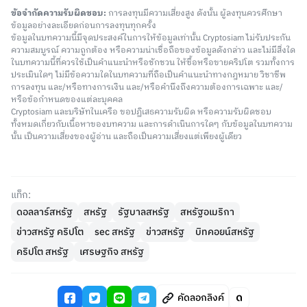
ข้อจำกัดความรับผิดชอบ:
การลงทุนมีความเสี่ยงสูง ดังนั้น ผู้ลงทุนควรศึกษา
ข้อมูลอย่างละเอียดก่อนการลงทุนทุกครั้ง
ข้อมูลในบทความนี้มีจุดประสงค์ในการให้ข้อมูลเท่านั้น Cryptosiam ไม่รับประกัน
ความสมบูรณ์ ความถูกต้อง หรือความน่าเชื่อถือของข้อมูลดังกล่าว และไม่มีสิ่งใด
ในบทความนี้ที่ควรใช้เป็นคำแนะนำหรือชักชวน ให้ซื้อหรือขายคริปโต รวมทั้งการ
ประเมินใดๆ ไม่มีข้อความใดในบทความที่ถือเป็นคำแนะนำทางกฎหมาย วิชาชีพ
การลงทุน และ/หรือทางการเงิน และ/หรือคำนึงถึงความต้องการเฉพาะ และ/
หรือข้อกำหนดของแต่ละบุคคล
Cryptosiam และบริษัทในเครือ ขอปฏิเสธความรับผิด หรือความรับผิดชอบ
ทั้งหมดเกี่ยวกับเนื้อหาของบทความ และการดำเนินการใดๆ กับข้อมูลในบทความ
นั้น เป็นความเสี่ยงของผู้อ่าน และถือเป็นความเสี่ยงแต่เพียงผู้เดียว
แท็ก:
ดอลลาร์สหรัฐ
สหรัฐ
รัฐบาลสหรัฐ
สหรัฐอเมริกา
ข่าวสหรัฐ คริปโต
sec สหรัฐ
ข่าวสหรัฐ
บิทคอยน์สหรัฐ
คริปโต สหรัฐ
เศรษฐกิจ สหรัฐ
คัดลอกลิงค์