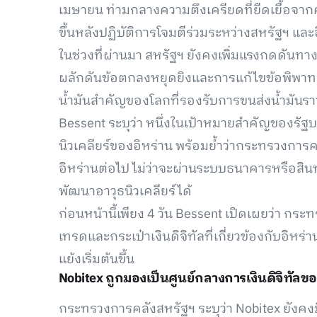
เมษายน ท่ามกลางความตึงเครียดที่ยืดเยื้อจากค
ขึ้นหลังปฏิบัติการโจมตีร่วมระหว่างสหรัฐฯ และอ
ในช่วงที่ผ่านมา สหรัฐฯ ยังคงเพิ่มแรงกดดันท
ผลักดันข้อตกลงหยุดยิงและการแก้ไขข้อพิพาทเก
น้ำมันสำคัญของโลกที่รองรับการขนส่งน้ำมัน
Bessent ระบุว่า หนึ่งในเป้าหมายสำคัญของรั
นิวเคลียร์ของอิหร่าน พร้อมย้ำว่ากระทรวงกา
อิหร่านต่อไป ไม่ว่าจะผ่านระบบธนาคารหรือสินทรั
พัฒนาอาวุธนิวเคลียร์ได้
ก่อนหน้านี้เพียง 4 วัน Bessent เปิดเผยว่า
เทรดและกระเป๋าเงินดิจิทัลที่เกี่ยวข้องกับอิหร่
แย้งเริ่มต้นขึ้น
Nobitex ถูกมองเป็นศูนย์กลางการเงินดิจิทัลขอ
กระทรวงการคลังสหรัฐฯ ระบุว่า Nobitex ยั