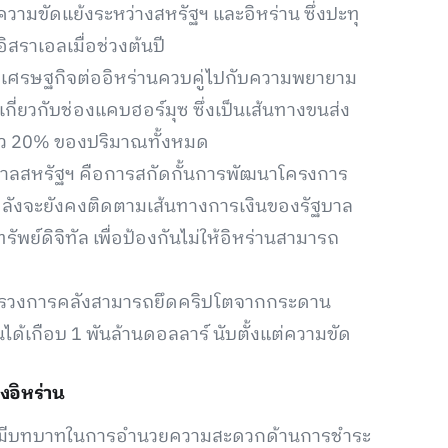
วามขัดแย้งระหว่างสหรัฐฯ และอิหร่าน ซึ่งปะทุ
ิสราเอลเมื่อช่วงต้นปี
างเศรษฐกิจต่ออิหร่านควบคู่ไปกับความพยายาม
ี่ยวกับช่องแคบฮอร์มุซ ซึ่งเป็นเส้นทางขนส่ง
ราว 20% ของปริมาณทั้งหมด
ฐบาลสหรัฐฯ คือการสกัดกั้นการพัฒนาโครงการ
รคลังจะยังคงติดตามเส้นทางการเงินของรัฐบาล
พย์ดิจิทัล เพื่อป้องกันไม่ให้อิหร่านสามารถ
 กระทรวงการคลังสามารถยึดคริปโตจากกระดาน
านได้เกือบ 1 พันล้านดอลลาร์ นับตั้งแต่ความขัด
งอิหร่าน
งคงมีบทบาทในการอำนวยความสะดวกด้านการชำระ