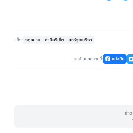
แท็ก:
กฎหมาย
ภาษีคริปโต
สหรัฐอเมริกา
แบ่งปันบทความนี้:
แบ่งปัน
ข่าว