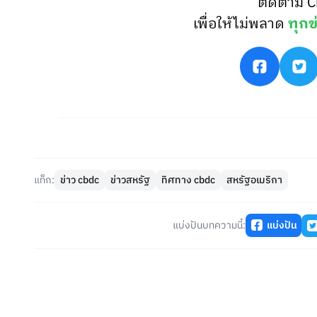
ติดตาม C
เพื่อให้ไม่พลาด
ทุกข
แท็ก:
ข่าว cbdc
ข่าวสหรัฐ
ทิศทาง cbdc
สหรัฐอเมริกา
แบ่งปันบทความนี้:
แบ่งปัน