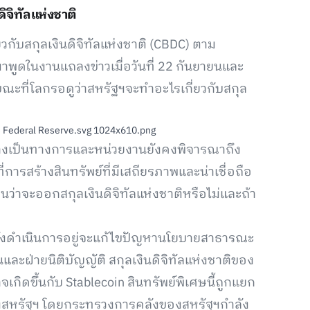
ิจิทัลแห่งชาติ
วกับสกุลเงินดิจิทัลแห่งชาติ (CBDC) ตาม
พูดในงานแถลงข่าวเมื่อวันที่ 22 กันยายนและ
ณะที่โลกรอดูว่าสหรัฐฯจะทำอะไรเกี่ยวกับสกุล
อย่างเป็นทางการและหน่วยงานยังคงพิจารณาถึง
ี่การสร้างสินทรัพย์ที่มีเสถียรภาพและน่าเชื่อถือ
ินว่าจะออกสกุลเงินดิจิทัลแห่งชาติหรือไม่และถ้า
ังดำเนินการอยู่จะแก้ไขปัญหานโยบายสาธารณะ
ฝ่ายนิติบัญญัติ สกุลเงินดิจิทัลแห่งชาติของ
จเกิดขึ้นกับ Stablecoin สินทรัพย์พิเศษนี้ถูกแยก
องสหรัฐฯ โดยกระทรวงการคลังของสหรัฐฯกำลัง