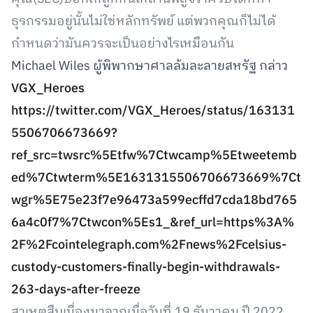
ธุรกรรมอยู่นั้นไม่ใช่หลักทรัพย์ แต่พวกคุณก็ไม่ได้
กำหนดว่ามันควรจะเป็นอย่างไรเหมือนกัน
Michael Wiles ผู้พิพากษาศาลล้มละลายสหรัฐ กล่าว
VGX_Heroes
https://twitter.com/VGX_Heroes/status/163131
5506706673669?
ref_src=twsrc%5Etfw%7Ctwcamp%5Etweetemb
ed%7Ctwterm%5E1631315506706673669%7Ct
wgr%5E75e23f7e96473a599ecffd7cda18bd765
6a4c0f7%7Ctwcon%5Es1_&ref_url=https%3A%
2F%2Fcointelegraph.com%2Fnews%2Fcelsius-
custody-customers-finally-begin-withdrawals-
263-days-after-freeze
สาเหตุสืบเนื่องมาจากเมื่อวันที่ 19 ธันวาคม ปี 2022