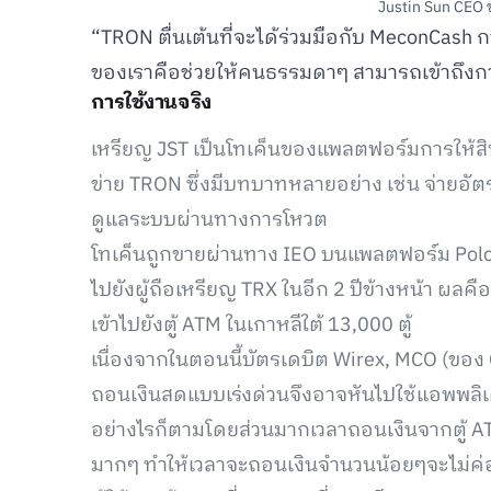
Justin Sun CEO
“TRON ตื่นเต้นที่จะได้ร่วมมือกับ MeconCash การ
ของเราคือช่วยให้คนธรรมดาๆ สามารถเข้าถึงกา
การใช้งานจริง
เหรียญ JST เป็นโทเค็นของแพลตฟอร์มการให้สินเ
ข่าย TRON ซึ่งมีบทบาทหลายอย่าง เช่น จ่ายอัต
ดูแลระบบผ่านทางการโหวต
โทเค็นถูกขายผ่านทาง IEO บนแพลตฟอร์ม Polon
ไปยังผู้ถือเหรียญ TRX ในอีก 2 ปีข้างหน้า ผลคื
เข้าไปยังตู้ ATM ในเกาหลีใต้ 13,000 ตู้
เนื่องจากในตอนนี้บัตรเดบิต Wirex, MCO (ของ 
ถอนเงินสดแบบเร่งด่วนจึงอาจหันไปใช้แอพพลิเ
อย่างไรก็ตามโดยส่วนมากเวลาถอนเงินจากตู้ ATM
มากๆ ทำให้เวลาจะถอนเงินจำนวนน้อยๆจะไม่ค่อยคุ้