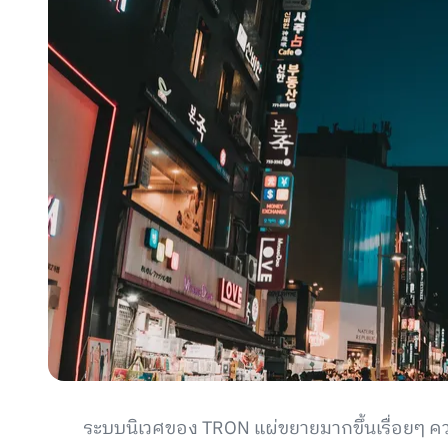
ระบบนิเวศของ TRON แผ่ขยายมากขึ้นเรื่อยๆ ค