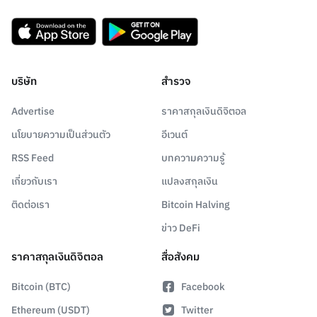
บริษัท
สำรวจ
Advertise
ราคาสกุลเงินดิจิตอล
นโยบายความเป็นส่วนตัว
อีเวนต์
RSS Feed
บทความความรู้
เกี่ยวกับเรา
แปลงสกุลเงิน
ติดต่อเรา
Bitcoin Halving
ข่าว DeFi
ราคาสกุลเงินดิจิตอล
สื่อสังคม
Bitcoin (BTC)
Facebook
Ethereum (USDT)
Twitter