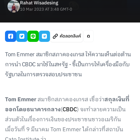
Rahat Wisadesing
10 Mar 2023 AT 3:48 GMT-0
คัดลอกลิงค์
Tom Emmer สมาชิกสภาคองเกรส ให้ความเห็นต่อต้าน
การนำ CBDC มาใช้ในสหรัฐ - ชี้เป็นการให้เครื่องมือกับ
รัฐบาลในการตรวจสอบประชาชน
Tom Emmer
สมาชิกสภาคองเกรส เชื่อว่า
สกุลเงินที่
ออกโดยธนาคารกลาง
(
CBDC
) จะทำลายความเป็น
ส่วนตัวในเรื่องการเงินของประชาชนชาวอเมริกัน
เมื่อวันที่ 9 มีนาคม Tom Emmer ได้กล่าวที่สถาบัน
Cato Institute ว่า