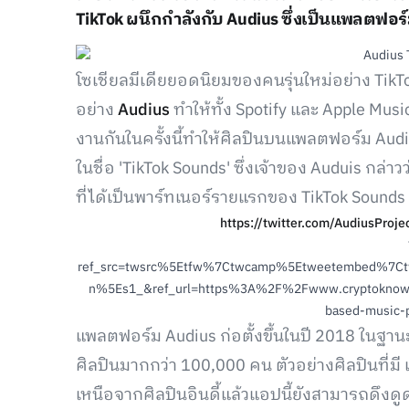
TikTok ผนึกกำลังกับ Audius ซึ่งเป็นแพลตฟอร์
โซเชียลมีเดียยอดนิยมของคนรุ่นใหม่อย่าง Tik
อย่าง
Audius
ทำให้ทั้ง Spotify และ Apple Mus
งานกันในครั้งนี้ทำให้ศิลปินบนแพลตฟอร์ม A
ในชื่อ 'TikTok Sounds' ซึ่งเจ้าของ Auduis กล่าว
ที่ได้เป็นพาร์ทเนอร์รายแรกของ TikTok Sounds
https://twitter.com/AudiusPro
ref_src=twsrc%5Etfw%7Ctwcamp%5Etweetembed%7C
n%5Es1_&ref_url=https%3A%2F%2Fwww.cryptoknowm
based-music-p
แพลตฟอร์ม Audius ก่อตั้งขึ้นในปี 2018 ในฐานะเ
ศิลปินมากกว่า 100,000 คน ตัวอย่างศิลปินที่ม
เหนือจากศิลปินอินดี้แล้วแอปนี้ยังสามารถดึงด