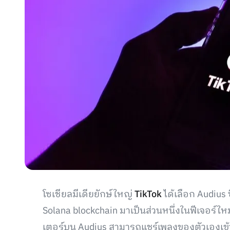
โซเชียลมีเดียยักษ์ใหญ่
TikTok
ได้เลือก Audius 
Solana blockchain มาเป็นส่วนหนึ่งในฟีเจอร์ใหม
เตอร์บน Audius สามารถแชร์เพลงของตัวเองเข้