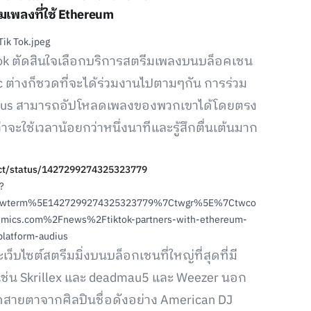
มเพลงที่ใช้ Ethereum
Tok ตัดสินใจเลือกบริการสตรีมเพลงบนบล็อคเชน
ic ต่างก็ชวดที่จะได้ร่วมงานไปตามๆกัน การร่วม
udius สามารถอัปโหลดเพลงของพวกเขาได้โดยตรง
ว่าจะใช้เวลาน้อยกว่าหนึ่งนาทีและรู้สึกตื่นเต้นมาก
ject/status/1427299274325323779
?
twterm%5E1427299274325323779%7Ctwgr%5E%7Ctwco
ics.com%2Fnews%2Ftiktok-partners-with-ethereum-
latform-audius
ว็บไซต์สตรีมมิ่งบนบล็อกเชนที่ใหญ่ที่สุดที่มี
ี เช่น Skrillex และ deadmau5 และ Weezer นอก
ูดสายตาจากศิลปินชื่อดังอย่าง American DJ